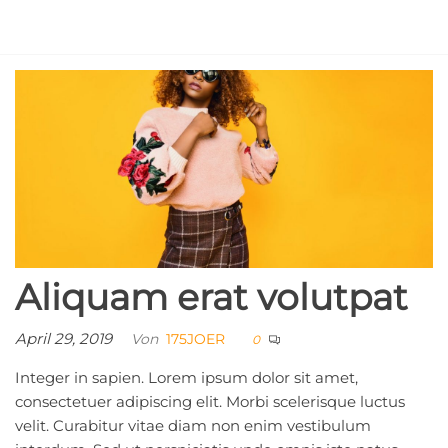
Zum
Inhalt
175 Joër
springen
Préizerdauler
Musik
Aliquam erat volutpat
April 29, 2019
Von
175JOER
0
Integer in sapien. Lorem ipsum dolor sit amet,
consectetuer adipiscing elit. Morbi scelerisque luctus
velit. Curabitur vitae diam non enim vestibulum